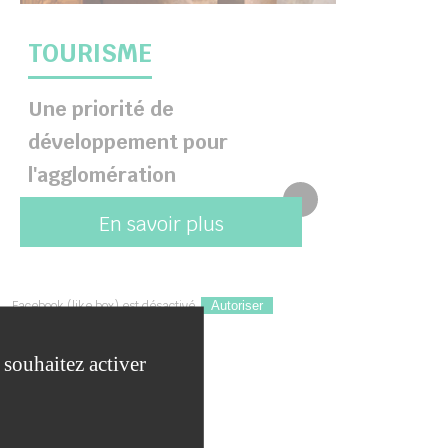
TOURISME
Une priorité de
développement pour
l'agglomération
En savoir plus
Facebook (like box) est désactivé.
Autoriser
 souhaitez activer