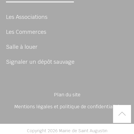
Les Associations
Les Commerces
Salle à louer
Signaler un dépôt sauvage
Plan du site
Mentions légales et politique de confidentialité
Rem
Copyright 2026 Mairie de Saint Augustin